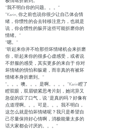
极情绪折磨到。”
”我不明白你的问题。。。“
”Karin, 你之前也说你很少让自己体会情
绪，你惯性的会去转移注意力，也就是
说，你会惯性的躲开这些可能折磨你的
情绪。“
“嗯。”
“听起来你并不给那些坏情绪机会来折磨
你，听起来你的很多心虚感受，或者说
不舒服的感受，其实更多的来自于 你对
坏情绪的惧怕和躲避，而非真的有被坏
情绪本身折磨到。”
“。。。噢。。。是啊。。。。”Karin瞪了
瞪双眼，双眉锁紧思考片刻，她诧异又
急促的叹了口气，说 “是真的吗？好像有
点道理啊。。。可是。。。我不明白，
这怎么就是怕坏情绪呢？我只是希望自
己尽量保持好心情啊，消极能量太多的
话大家都会讨厌的。。。“