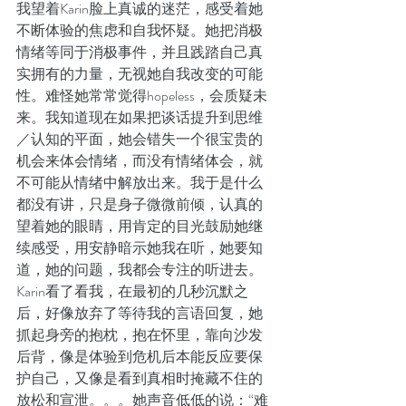
我望着Karin脸上真诚的迷茫，感受着她
不断体验的焦虑和自我怀疑。她把消极
情绪等同于消极事件，并且践踏自己真
实拥有的力量，无视她自我改变的可能
性。难怪她常常觉得hopeless，会质疑未
来。我知道现在如果把谈话提升到思维
／认知的平面，她会错失一个很宝贵的
机会来体会情绪，而没有情绪体会，就
不可能从情绪中解放出来。我于是什么
都没有讲，只是身子微微前倾，认真的
望着她的眼睛，用肯定的目光鼓励她继
续感受，用安静暗示她我在听，她要知
道，她的问题，我都会专注的听进去。
Karin看了看我，在最初的几秒沉默之
后，好像放弃了等待我的言语回复，她
抓起身旁的抱枕，抱在怀里，靠向沙发
后背，像是体验到危机后本能反应要保
护自己，又像是看到真相时掩藏不住的
放松和宣泄。。。她声音低低的说：“难