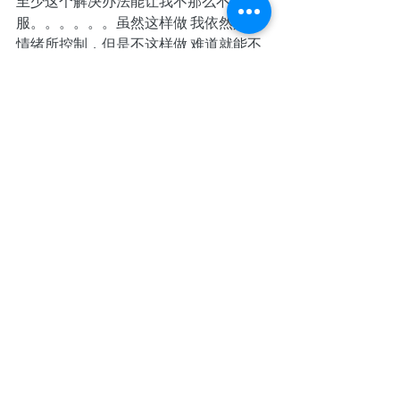
至少这个解决办法能让我不那么不舒
服。。。。。。虽然这样做 我依然是被
情绪所控制，但是不这样做 难道就能不
被情绪控制了吗？我觉得更会被控制，
因为我彻底放弃反抗了。那样岂不是一
场更可怕的摧残？”
“我们又回到刚才的问题了。这些情绪本
身有伤害到你吗？你怎么知道放弃反抗
就会被更可怕的摧残？”
Karin摇摇头，脸上掠过一抹苦笑，她开
始讲更多过去的经历，说自己从小到大
都还算顺利，朋友不少，她也不觉得自
己哪里做的不如别人。但青春期离开家
后，她发现自己很多经历比不上别人，
做事情的效率，能力都不及身边同学。
因此从青春期到成年的过渡阶段异常难
行，让她记忆深刻。她描述自己在刚入
大学的第一年到第二年上半年，常常体
会这些情绪，不自信，自我怀疑，自我