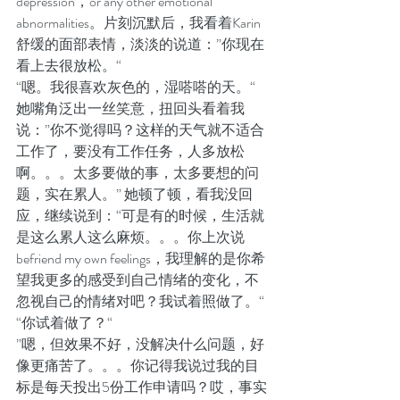
depression，or any other emotional 
abnormalities。片刻沉默后，我看着Karin
舒缓的面部表情，淡淡的说道：”你现在
看上去很放松。“
“嗯。我很喜欢灰色的，湿嗒嗒的天。“ 
她嘴角泛出一丝笑意，扭回头看着我
说：”你不觉得吗？这样的天气就不适合
工作了，要没有工作任务，人多放松
啊。。。太多要做的事，太多要想的问
题，实在累人。” 她顿了顿，看我没回
应，继续说到：“可是有的时候，生活就
是这么累人这么麻烦。。。你上次说
befriend my own feelings，我理解的是你希
望我更多的感受到自己情绪的变化，不
忽视自己的情绪对吧？我试着照做了。“
“你试着做了？“
”嗯，但效果不好，没解决什么问题，好
像更痛苦了。。。你记得我说过我的目
标是每天投出5份工作申请吗？哎，事实