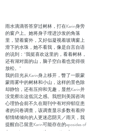
雨水滴滴答答穿过树林，打在Karin身旁
的窗户上。她将身子埋进沙发的角落
里，望着窗外，又好似凝视着玻璃窗上
滑下的水珠，她不看我，像是自言自语
的说到：“我挺喜欢这里的，看着树林，
还有湖对面的山，脑子空白着也觉得很
放松。”
我的目光从Karin身上移开，瞥了一眼蒙
蒙雨雾中的树林和小山，这样的景色除
却静怡，还有压抑和无趣，显然Karin并
没觉察出这低沉之感。我想到美国咨询
心理协会前不久在期刊中有对抑郁症患
者的问卷调查，该调查显示多数有着抑
郁情绪倾向的人更迷恋阴天／雨天，我
提醒自己留意Karin可能存在的eposides of 