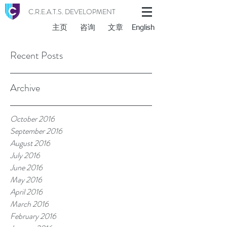
C.R.E.A.T.S. DEVELOPMENT
主页
咨询
文章
English
Recent Posts
Archive
October 2016
September 2016
August 2016
July 2016
June 2016
May 2016
April 2016
March 2016
February 2016