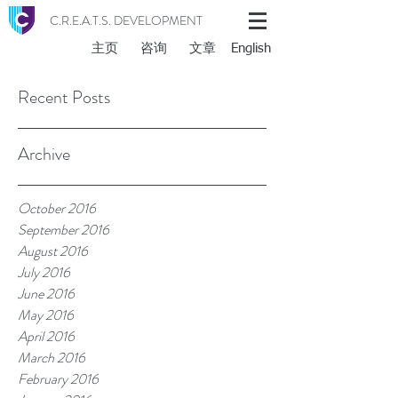
C.R.E.A.T.S. DEVELOPMENT
主页
咨询
文章
English
Recent Posts
Archive
October 2016
September 2016
August 2016
July 2016
June 2016
May 2016
April 2016
March 2016
February 2016