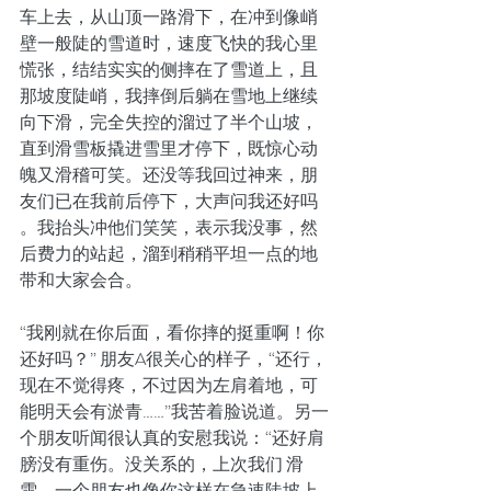
车上去，从山顶一路滑下，在冲到像峭
壁一般陡的雪道时，速度飞快的我心里
慌张，结结实实的侧摔在了雪道上，且
那坡度陡峭，我摔倒后躺在雪地上继续
向下滑，完全失控的溜过了半个山坡，
直到滑雪板撬进雪里才停下，既惊心动
魄又滑稽可笑。还没等我回过神来，朋
友们已在我前后停下，大声问我还好吗 
。我抬头冲他们笑笑，表示我没事，然
后费力的站起，溜到稍稍平坦一点的地
带和大家会合。
“我刚就在你后面，看你摔的挺重啊！你
还好吗？” 朋友A很关心的样子，“还行，
现在不觉得疼，不过因为左肩着地，可
能明天会有淤青……”我苦着脸说道。另一
个朋友听闻很认真的安慰我说：“还好肩
膀没有重伤。没关系的，上次我们 滑
雪，一个朋友也像你这样在急速陡坡上