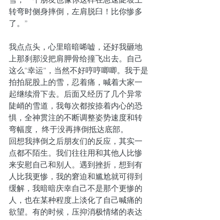
转弯时侧身摔倒，左肩脱臼！比你惨多
了。”
我点点头，心里暗暗唏嘘，还好我砸地
上那刹那没把肩胛骨给撞飞出去。自己
这么“幸运”，当然不好哼哼唧唧。我于是
拍拍屁股上的雪，忍着痛，喊着大家一
起继续滑下去。后面又经历了几个异常
陡峭的雪道，我每次都按捺着内心的恐
惧，全神贯注的不断调整姿势速度和转
弯幅度， 终于没再摔倒抵达底部。
回想我摔倒之后朋友们的反应，其实一
点都不陌生。我们往往用和其他人比惨
来安慰自己和别人。遇到挫折，想到有
人比我更惨，我的窘迫和尴尬就可得到
缓解，我暗暗庆幸自己不是那个更惨的
人，也在某种程度上淡化了自己喊痛的
欲望。有的时候，压抑消极情绪的表达