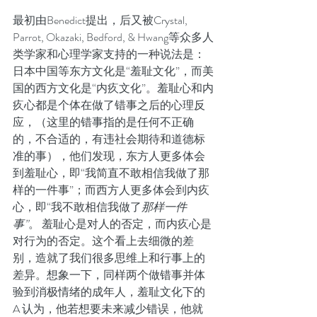
最初由Benedict提出，后又被Crystal, 
Parrot, Okazaki, Bedford, & Hwang等众多人
类学家和心理学家支持的一种说法是：
日本中国等东方文化是“羞耻文化”，而美
国的西方文化是“内疚文化”。羞耻心和内
疚心都是个体在做了错事之后的心理反
应，（这里的错事指的是任何不正确
的，不合适的，有违社会期待和道德标
准的事），他们发现，东方人更多体会
到羞耻心，即“我简直不敢相信我做了那
样的一件事”；而西方人更多体会到内疚
心，即“我不敢相信我做了
那样一件
事”
。 羞耻心是对人的否定，而内疚心是
对行为的否定。这个看上去细微的差
别，造就了我们很多思维上和行事上的
差异。想象一下，同样两个做错事并体
验到消极情绪的成年人，羞耻文化下的
A 认为，他若想要未来减少错误，他就