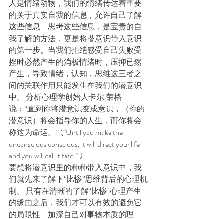
人是情绪动物，我们的情绪传达着重要
的关于真实自我的信息，允许自己了解
这些信息，思考这些信息，是宝贵的自
我了解的方法，更是将潜意识带入意识
的第一步。当我们拒绝感受自己失败受
挫时必然产生的消极情绪时，压抑已然
产生，导致情绪，认知，思维这三者之
间的关联作用只能发生在我们的潜意识
中。 分析心理学创始人卡尔.荣格
说：“直到你将潜意识变成意识，（你的
潜意识）将会指导你的人生，而你将会
称这为命运。” (“Until you make the 
unconscious conscious, it will direct your life 
and you will call it fate.” )
要想将潜意识里的种种带入意识中，我
们就先来了解下“比惨”思维背后的心理机
制。 只有在清晰的了解“比惨”心理产生
的缘由之后，我们才可以有效的避免它
的局限性，加深自己对事物本质的理