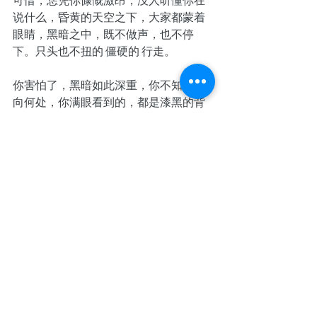
可惜，恁凭你慷慨激昂，没人听懂你在
说什么，昏黄的天空之下，大家都蒙着
眼睛，黑暗之中，既不做声，也不停
下。只头也不扭的 僵硬的 行走。
你害怕了，黑暗如此深重，你不知该走
向何处，你满眼看到的，都是漆黑的背
影，那些躬身背材，不得喘息，无法发
声的人群。
那一直被你爱着的人群。
原来，你的重生，只给了自己更多迷茫 
和孤独。
你痛苦，你怒问老天：”为什么我不能和
直立行走的人在一起？我天生就是要直
立行走的啊！为什么我要背负木材？为
什么是我，为什么我要有脊背上的大片