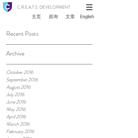
C.R.E.A.T.S. DEVELOPMENT
主页
咨询
文章
English
Recent Posts
Archive
October 2016
September 2016
August 2016
July 2016
June 2016
May 2016
April 2016
March 2016
February 2016