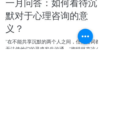
一月问答：如何看待沉
默对于心理咨询的意
义？
”在不能共享沉默的两个人之间，任何言词都
无法使他们的灵魂发生沟通。”梅特林克这么
说，如果我们引申到心理咨询的过程，会让你
对于咨询中的共情、倾听和反馈，有些什么感
受？你会怎样处理沉默？如何评估沉默？ 沉
默本身只是一种action。它是一种状态。如何
理解一个状态在一种情境（co...